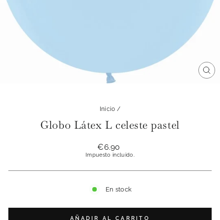
CE
(ES
Inicio
/
Globo Látex L celeste pastel
Precio
€6.90
habitual
Impuesto incluido.
En stock
AÑADIR AL CARRITO