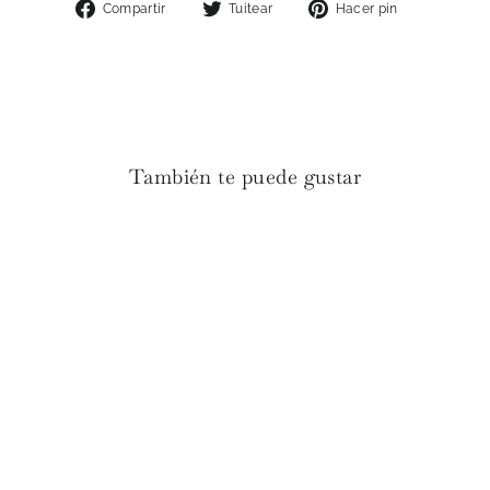
Compartir
Tuitear
Pinear
Compartir
Tuitear
Hacer pin
en
en
en
Facebook
Twitter
Pinterest
También te puede gustar
Globo Látex L celeste
pastel
€6.90