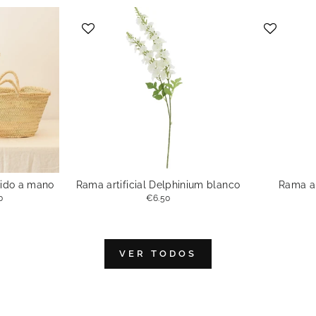
jido a mano
Rama artificial Delphinium blanco
Rama ar
0
€6.50
VER TODOS