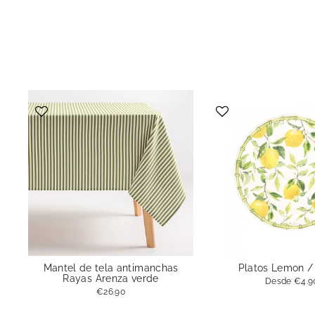
Mantel de tela antimanchas
Platos Lemon / 
Rayas Arenza verde
Desde
€4.9
€26.90