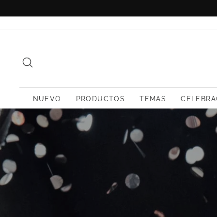
Ir
directamente
al
contenido
BUSCAR
NUEVO
PRODUCTOS
TEMAS
CELEBRA