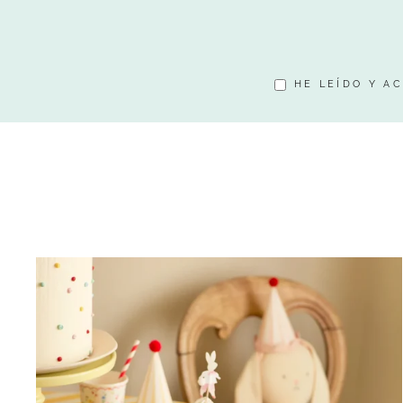
TU
E-
MAIL
HE LEÍDO Y A