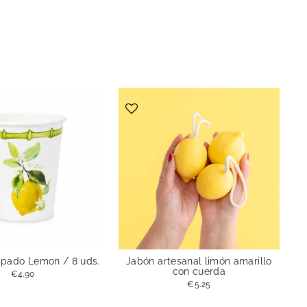
pado Lemon / 8 uds.
Jabón artesanal limón amarillo
con cuerda
€4.90
€5.25