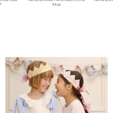
o
€8.90