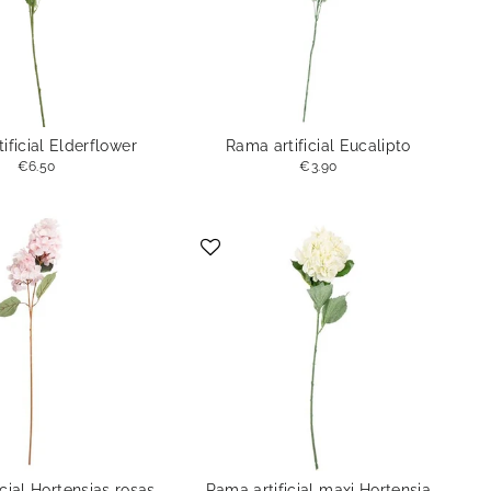
ificial Elderflower
Rama artificial Eucalipto
€6.50
€3.90
cial Hortensias rosas
Rama artificial maxi Hortensia