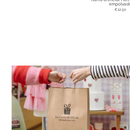
empolvad
€12.50