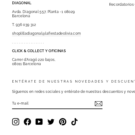
DIAGONAL
Recordatorios
Avda. Diagonal 557, Planta -1 08029
Barcelona
T. 936 039 312
shoplilladiagonal@lafiestadeolivia.com
. . . . . . . . . . . . . . . . . . .
CLICK & COLLECT Y OFICINAS
Carrer d'Aragó 220 bajos,
08011 Barcelona
ENTÉRATE DE NUESTRAS NOVEDADES Y DESCUEN
Síguenos en redes sociales y entérate de nuestras descuentos y nove
TU
E-
MAIL
Instagram
Facebook
YouTube
Twitter
Pinterest
TikTok