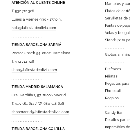
ATENCIÓN AL CLIENTE ONLINE
Manteles y c
Platos de car
T. 932 712 326
Servilletas de 
Lunes a viernes 9:30 - 17:30 h.
Pajitas de pap
hola@lafiestadeolivia.com
Velas y benga
. . . . . . . . . . . . . . . . . . .
Stands para pa
TIENDA BARCELONA SARRIÁ
. . . . . . . . . . . . .
Rector Ubach 54. 08021 Barcelona.
Globos sin hin
T. 932 712 326
. . . . . . . . . . . . .
Disfraces
shop@lafiestadeolivia.com
Piñatas
. . . . . . . . . . . . . . . . . . .
Regalitos para
TIENDA MADRID SALAMANCA
Photocall
Gral. Pardiñas, 57. 28006 Madrid.
Regalos
T. 915 561 612 / W. 680 518 608
. . . . . . . . . . . . .
shopmadrid@lafiestadeolivia.com
Candy Bar
Detalles para 
. . . . . . . . . . . . . . . . . . .
Imprimibles de
TIENDA BARCELONA CC L'ILLA