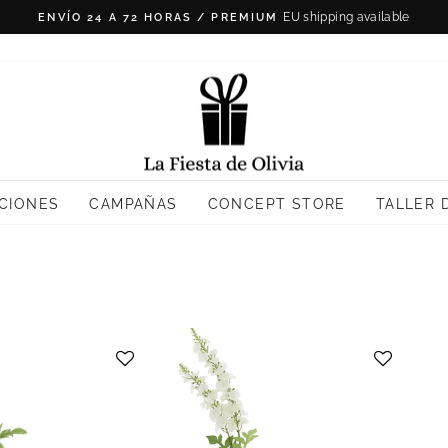
Resto: Peninsula 4,90€
ENVÍO GRATIS >50€
diapositivas
pausa
CIONES
CAMPAÑAS
CONCEPT STORE
TALLER 