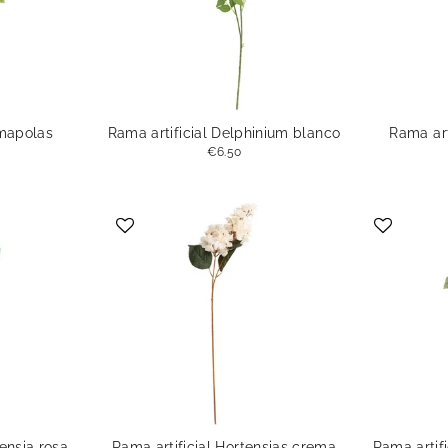
Amapolas
Rama artificial Delphinium blanco
Rama art
€6.50
tensia rosa
Rama artificial Hortensias crema
Rama artifi