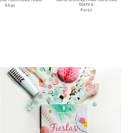
blanca
€8.90
€12.50