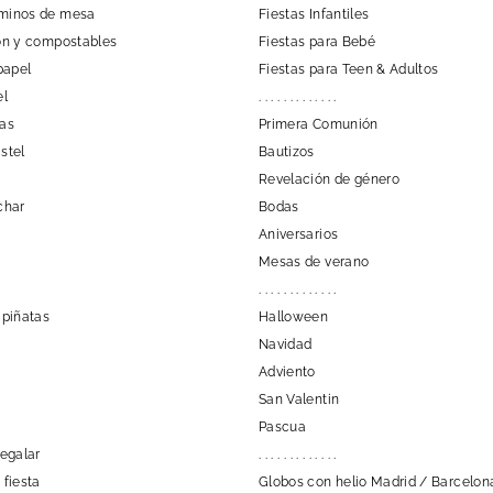
aminos de mesa
Fiestas Infantiles
tón y compostables
Fiestas para Bebé
papel
Fiestas para Teen & Adultos
el
. . . . . . . . . . . . .
las
Primera Comunión
stel
Bautizos
Revelación de género
char
Bodas
Aniversarios
Mesas de verano
. . . . . . . . . . . . .
 piñatas
Halloween
Navidad
Adviento
San Valentin
Pascua
regalar
. . . . . . . . . . . . .
 fiesta
Globos con helio Madrid / Barcelon