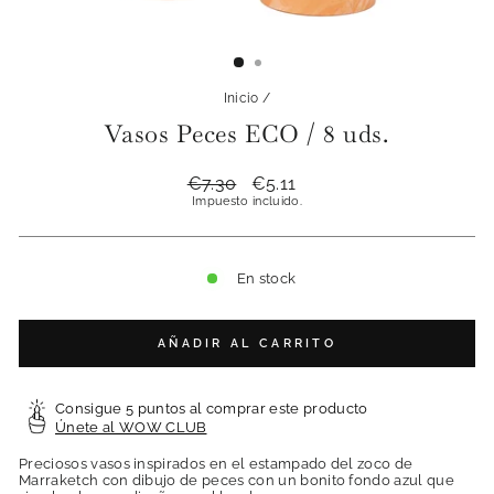
Inicio
/
Vasos Peces ECO / 8 uds.
Precio
€7.30
Precio
€5.11
habitual
de
Impuesto incluido.
oferta
En stock
AÑADIR AL CARRITO
Consigue 5 puntos al comprar este producto
Únete al WOW CLUB
Preciosos vasos inspirados en el estampado del zoco de
Marraketch con dibujo de peces con un bonito fondo azul que