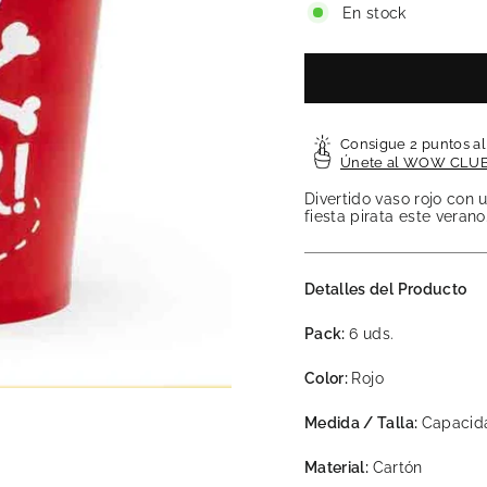
En stock
Consigue 2 puntos a
Únete al WOW CLU
Divertido vaso rojo con 
fiesta pirata este verano
Detalles del Producto
Pack:
6 uds.
Color:
Rojo
Medida / Talla:
Capacida
Material:
Cartón