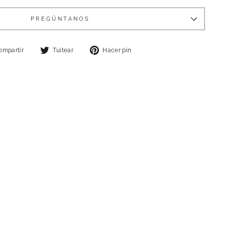
PREGÚNTANOS
Compartir
Tuitear
Pinear
ompartir
Tuitear
Hacer pin
en
en
en
Facebook
Twitter
Pinterest