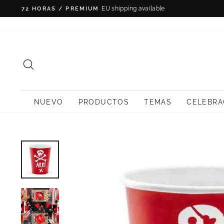
Ir
directamente
al
contenido
BUSCAR
NUEVO
PRODUCTOS
TEMAS
CELEBRA