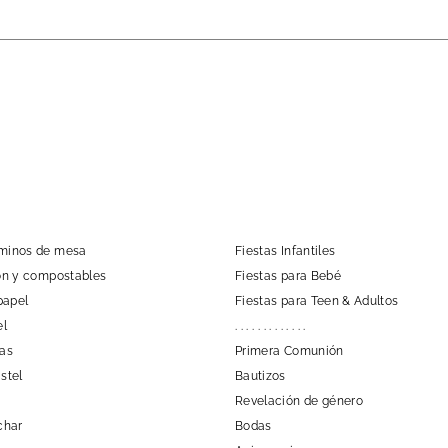
aminos de mesa
Fiestas Infantiles
tón y compostables
Fiestas para Bebé
papel
Fiestas para Teen & Adultos
el
. . . . . . . . . . . . .
las
Primera Comunión
stel
Bautizos
Revelación de género
char
Bodas