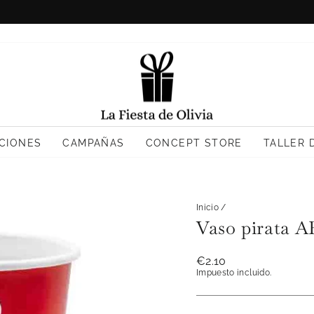
Resto: Peninsula 4,90€
ENVÍO GRATIS >50€
diapositivas
pausa
CIONES
CAMPAÑAS
CONCEPT STORE
TALLER 
Inicio
/
Vaso pirata A
Precio
€2.10
habitual
Impuesto incluido.