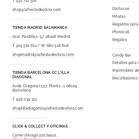
T. 932 712 326
. . . . . . . . . . . . .
Disfraces
shop@lafiestadeolivia.com
Piñatas
. . . . . . . . . . . . . . . . . . .
Regalitos para
TIENDA MADRID SALAMANCA
Photocall
Gral. Pardiñas, 57. 28006 Madrid.
Regalos
T. 915 561 612 / W. 680 518 608
. . . . . . . . . . . . .
shopmadrid@lafiestadeolivia.com
Candy Bar
Detalles para 
. . . . . . . . . . . . . . . . . . .
Imprimibles de
TIENDA BARCELONA CC L'ILLA
DIAGONAL
Recordatorios
Avda. Diagonal 557, Planta -1 08029
Barcelona
T. 936 039 312
shoplilladiagonal@lafiestadeolivia.com
. . . . . . . . . . . . . . . . . . .
CLICK & COLLECT Y OFICINAS
Carrer d'Aragó 220 bajos,