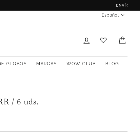
Idioma
Español
INICIAR SESIÓN
CARR
DE GLOBOS
MARCAS
WOW CLUB
BLOG
RR / 6 uds.