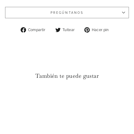
PREGÚNTANOS
Compartir
Tuitear
Pinear
Compartir
Tuitear
Hacer pin
en
en
en
Facebook
Twitter
Pinterest
También te puede gustar