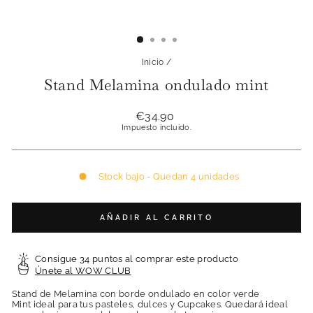
Inicio
/
Stand Melamina ondulado mint
Precio
€34.90
habitual
Impuesto incluido.
Stock bajo - Quedan 4 unidades
AÑADIR AL CARRITO
Consigue 34 puntos al comprar este producto
Únete al WOW CLUB
Stand de Melamina con borde ondulado en color verde
Mint ideal para tus pasteles, dulces y Cupcakes. Quedará ideal