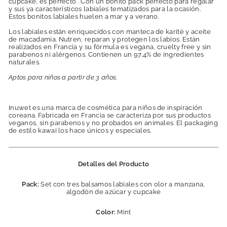
cupcake, es perfecto . Con un bonito pack perfecto para regalar
y sus ya característicos labiales tematizados para la ocasión.
Estos bonitos labiales huelen a mar y a verano.
Los labiales están enriquecidos con manteca de karité y aceite
de macadamia. Nutren, reparan y protegen los labios. Están
realizados en Francia y su fórmula es vegana, cruelty free y sin
parabenos ni alérgenos. Contienen un 97,4% de ingredientes
naturales.
Aptos para niños a partir de 3 años.
Inuwet es una marca de cosmética para niños de inspiración
coreana. Fabricada en Francia se caracteriza por sus productos
veganos, sin parabenos y no probados en animales. El packaging
de estilo kawaï los hace únicos y especiales.
Detalles del Producto
Pack:
Set con tres balsamos labiales con olor a manzana,
algodón de azúcar y cupcake
Color:
Mint