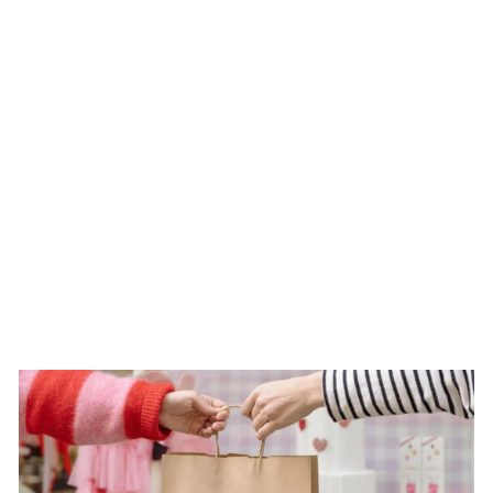
Set de balsamo labial
SEASHELL
€18.00