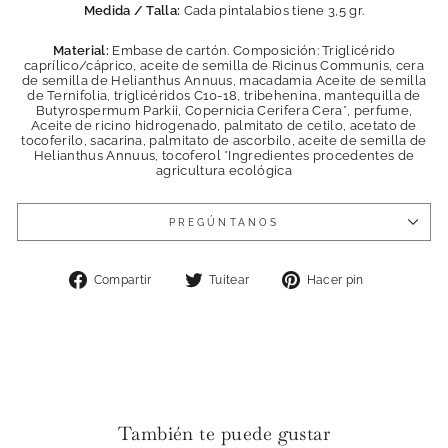
Medida / Talla:
Cada pintalabios tiene 3,5 gr.
Material:
Embase de cartón. Composición: Triglicérido
caprílico/cáprico, aceite de semilla de Ricinus Communis, cera
de semilla de Helianthus Annuus, macadamia Aceite de semilla
de Ternifolia, triglicéridos C10-18, tribehenina, mantequilla de
Butyrospermum Parkii, Copernicia Cerifera Cera*, perfume,
Aceite de ricino hidrogenado, palmitato de cetilo, acetato de
tocoferilo, sacarina, palmitato de ascorbilo, aceite de semilla de
Helianthus Annuus, tocoferol *Ingredientes procedentes de
agricultura ecológica
PREGÚNTANOS
Compartir
Tuitear
Pinear
Compartir
Tuitear
Hacer pin
en
en
en
Facebook
Twitter
Pinterest
También te puede gustar