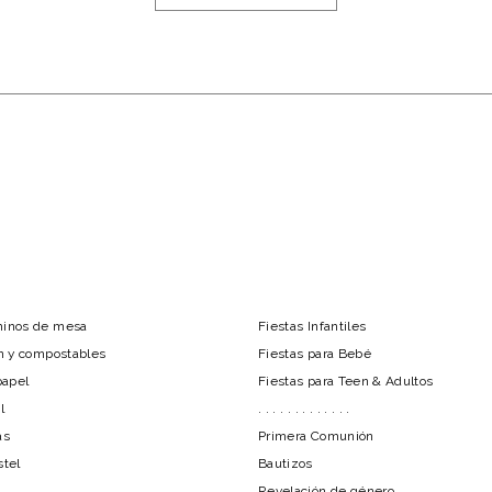
minos de mesa
Fiestas Infantiles
ón y compostables
Fiestas para Bebé
papel
Fiestas para Teen & Adultos
l
. . . . . . . . . . . . .
as
Primera Comunión
stel
Bautizos
Revelación de género