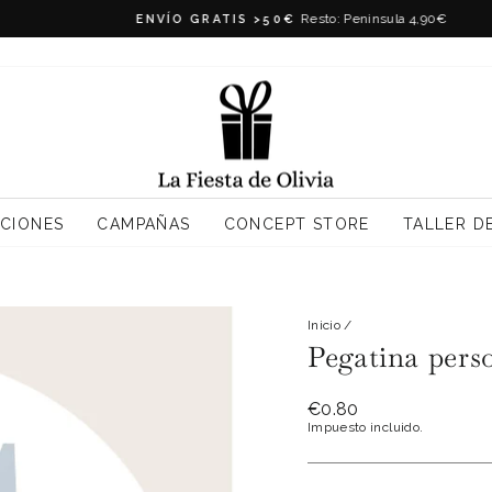
Resto: Peninsula 4,90€
ENVÍO GRATIS >50€
diapositivas
pausa
CIONES
CAMPAÑAS
CONCEPT STORE
TALLER D
Inicio
/
Pegatina perso
Precio
€0.80
habitual
Impuesto incluido.