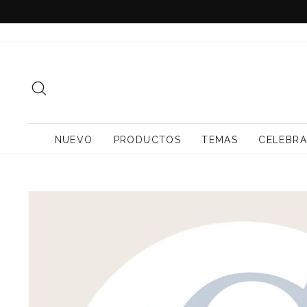
Ir
directamente
al
contenido
BUSCAR
NUEVO
PRODUCTOS
TEMAS
CELEBRA