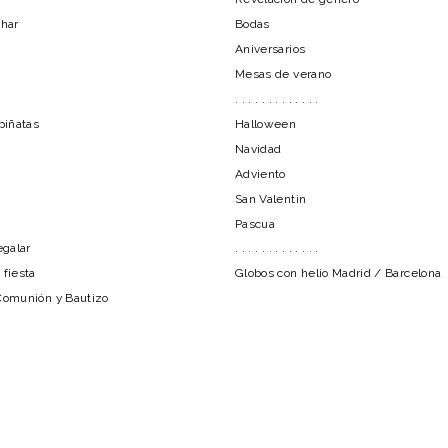
char
Bodas
Aniversarios
Mesas de verano
. . . . . . . . . . . . .
piñatas
Halloween
Navidad
Adviento
San Valentin
Pascua
egalar
. . . . . . . . . . . . .
 fiesta
Globos con helio Madrid / Barcelona
Comunión y Bautizo