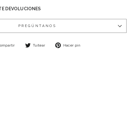
TE DEVOLUCIONES
PREGÚNTANOS
Compartir
Tuitear
Pinear
ompartir
Tuitear
Hacer pin
en
en
en
Facebook
Twitter
Pinterest