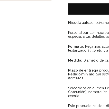
Etiqueta autoadhesiva r
Personalizar con nuestra
especial a tus detalles pa
Formato:
Pegatinas aut
texturizado
Tintoreto
bla
Medida:
Diámetro de ca
Plazo de entrega prod
Pedido mínimo:
Sin ped
necesitas.
Selecciona en el menú el
Comunión), nombre (en ca
evento.
Este producto ha sido d