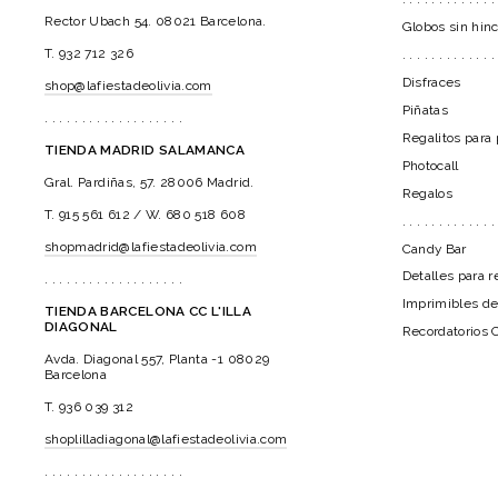
Rector Ubach 54. 08021 Barcelona.
Globos sin hin
T. 932 712 326
. . . . . . . . . . . . .
Disfraces
shop@lafiestadeolivia.com
Piñatas
. . . . . . . . . . . . . . . . . . .
Regalitos para 
TIENDA MADRID SALAMANCA
Photocall
Gral. Pardiñas, 57. 28006 Madrid.
Regalos
T. 915 561 612 / W. 680 518 608
. . . . . . . . . . . . .
shopmadrid@lafiestadeolivia.com
Candy Bar
Detalles para r
. . . . . . . . . . . . . . . . . . .
Imprimibles de
TIENDA BARCELONA CC L'ILLA
DIAGONAL
Recordatorios 
Avda. Diagonal 557, Planta -1 08029
Barcelona
T. 936 039 312
shoplilladiagonal@lafiestadeolivia.com
. . . . . . . . . . . . . . . . . . .