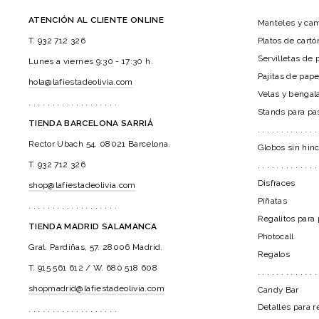
ATENCIÓN AL CLIENTE ONLINE
Manteles y ca
Platos de cart
T. 932 712 326
Servilletas de 
Lunes a viernes 9:30 - 17:30 h.
Pajitas de pape
hola@lafiestadeolivia.com
Velas y bengal
. . . . . . . . . . . . . . . . . . .
Stands para pa
TIENDA BARCELONA SARRIÁ
. . . . . . . . . . . . .
Rector Ubach 54. 08021 Barcelona.
Globos sin hin
T. 932 712 326
. . . . . . . . . . . . .
Disfraces
shop@lafiestadeolivia.com
Piñatas
. . . . . . . . . . . . . . . . . . .
Regalitos para 
TIENDA MADRID SALAMANCA
Photocall
Gral. Pardiñas, 57. 28006 Madrid.
Regalos
T. 915 561 612 / W. 680 518 608
. . . . . . . . . . . . .
shopmadrid@lafiestadeolivia.com
Candy Bar
Detalles para r
. . . . . . . . . . . . . . . . . . .