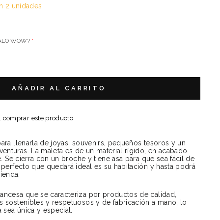
n 2 unidades
GALO WOW?
AÑADIR AL CARRITO
l comprar este producto
para llenarla de joyas, souvenirs, pequeños tesoros y un
enturas. La maleta es de un material rígido, en acabado
te. Se cierra con un broche y tiene asa para que sea fácil de
o perfecto que quedará ideal es su habitación y hasta podrá
ienda.
rancesa que se caracteriza por productos de calidad,
s sostenibles y respetuosos y de fabricación a mano, lo
 sea única y especial.