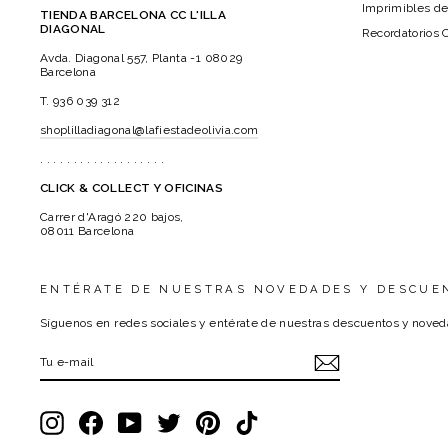
Imprimibles de
TIENDA BARCELONA CC L'ILLA
DIAGONAL
Recordatorios 
Avda. Diagonal 557, Planta -1 08029
Barcelona
T. 936 039 312
shoplilladiagonal@lafiestadeolivia.com
. . . . . . . . . . . . . . . . . . .
CLICK & COLLECT Y OFICINAS
Carrer d'Aragó 220 bajos,
08011 Barcelona
ENTÉRATE DE NUESTRAS NOVEDADES Y DESCUE
Síguenos en redes sociales y entérate de nuestras descuentos y noved
TU
E-
MAIL
Instagram
Facebook
YouTube
Twitter
Pinterest
TikTok