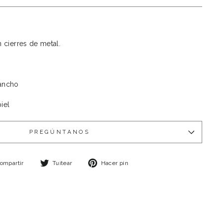
n cierres de metal.
ancho
iel
PREGÚNTANOS
Compartir
Tuitear
Pinear
ompartir
Tuitear
Hacer pin
en
en
en
Facebook
Twitter
Pinterest