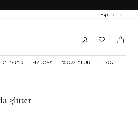
Idioma
Español
INICIAR SESIÓN
CARR
E GLOBOS
MARCAS
WOW CLUB
BLOG
a glitter