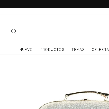
Ir
directamente
al
contenido
BUSCAR
NUEVO
PRODUCTOS
TEMAS
CELEBRA