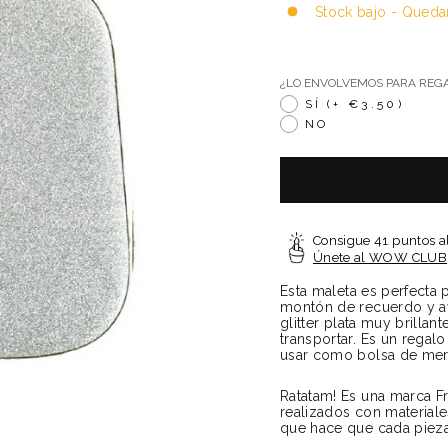
Stock bajo - Queda
¿LO ENVOLVEMOS PARA RE
SÍ
(+ €3.50)
NO
Consigue 41 puntos a
Únete al WOW CLUB
Esta maleta es perfecta 
montón de recuerdo y av
glitter plata muy brillan
transportar. Es un regal
usar como bolsa de mer
Ratatam! Es una marca F
realizados con materiale
que hace que cada pieza