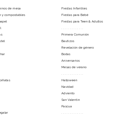
minos de mesa
Fiestas Infantiles
ón y compostables
Fiestas para Bebé
papel
Fiestas para Teen & Adultos
l
. . . . . . . . . . . . .
as
Primera Comunión
stel
Bautizos
Revelación de género
char
Bodas
Aniversarios
Mesas de verano
. . . . . . . . . . . . .
piñatas
Halloween
Navidad
Adviento
San Valentin
Pascua
egalar
. . . . . . . . . . . . .