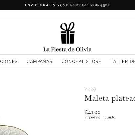
Resto: Peninsula 4,90€
ENVÍO GRATIS >50€
diapositivas
pausa
CIONES
CAMPAÑAS
CONCEPT STORE
TALLER D
Inicio
/
Maleta platead
Precio
€41.00
habitual
Impuesto incluido.