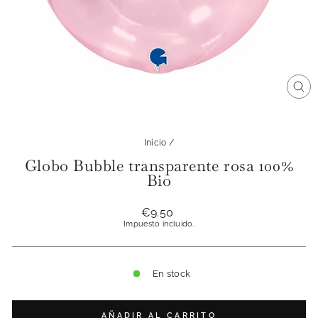
CE
(ES
Inicio
/
Globo Bubble transparente rosa 100%
Bio
Precio
€9.50
habitual
Impuesto incluido.
En stock
AÑADIR AL CARRITO