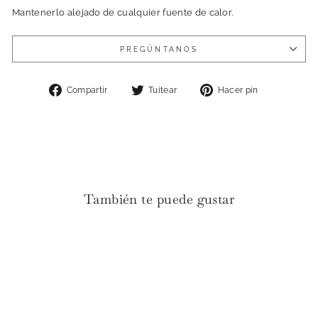
Mantenerlo alejado de cualquier fuente de calor.
PREGÚNTANOS
Compartir
Tuitear
Pinear
Compartir
Tuitear
Hacer pin
en
en
en
Facebook
Twitter
Pinterest
También te puede gustar