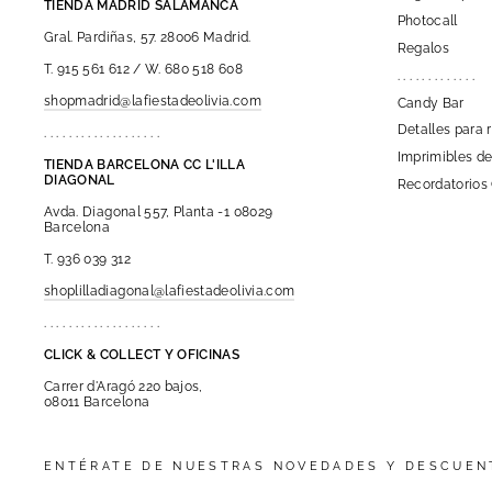
TIENDA MADRID SALAMANCA
Photocall
Gral. Pardiñas, 57. 28006 Madrid.
Regalos
T. 915 561 612 / W. 680 518 608
. . . . . . . . . . . . .
shopmadrid@lafiestadeolivia.com
Candy Bar
Detalles para 
. . . . . . . . . . . . . . . . . . .
Imprimibles de
TIENDA BARCELONA CC L'ILLA
DIAGONAL
Recordatorios
Avda. Diagonal 557, Planta -1 08029
Barcelona
T. 936 039 312
shoplilladiagonal@lafiestadeolivia.com
. . . . . . . . . . . . . . . . . . .
CLICK & COLLECT Y OFICINAS
Carrer d'Aragó 220 bajos,
08011 Barcelona
ENTÉRATE DE NUESTRAS NOVEDADES Y DESCUEN