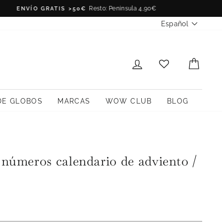
Idioma
Español
INICIAR SESIÓN
CARR
DE GLOBOS
MARCAS
WOW CLUB
BLOG
s números calendario de adviento /