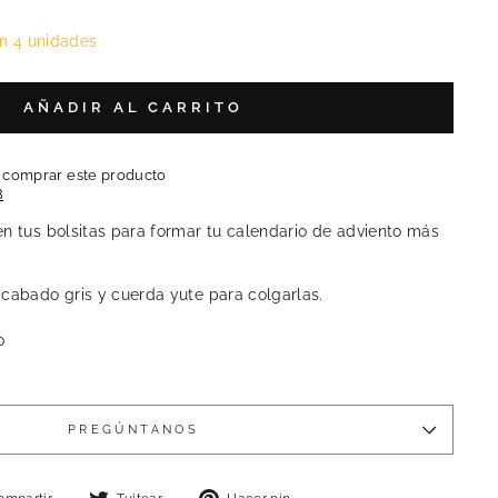
n 4 unidades
AÑADIR AL CARRITO
l comprar este producto
B
en tus bolsitas para formar tu calendario de adviento más
acabado gris y cuerda yute para colgarlas.
o
PREGÚNTANOS
Compartir
Tuitear
Pinear