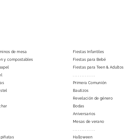
aminos de mesa
Fiestas Infantiles
tón y compostables
Fiestas para Bebé
papel
Fiestas para Teen & Adultos
el
. . . . . . . . . . . . .
las
Primera Comunión
stel
Bautizos
Revelación de género
char
Bodas
Aniversarios
Mesas de verano
. . . . . . . . . . . . .
 piñatas
Halloween