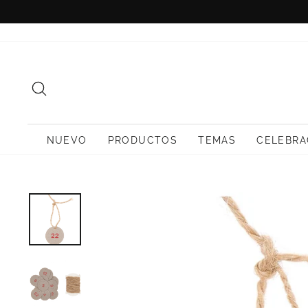
Ir
directamente
al
contenido
BUSCAR
NUEVO
PRODUCTOS
TEMAS
CELEBRA