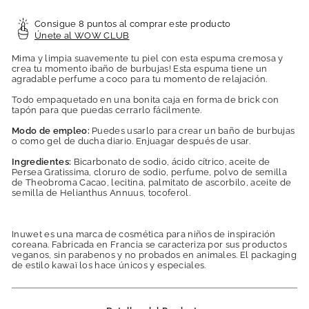
Consigue 8 puntos al comprar este producto
Únete al WOW CLUB
Mima y limpia suavemente tu piel con esta espuma cremosa y
crea tu momento ¡baño de burbujas! Esta espuma tiene un
agradable perfume a coco para tu momento de relajación.
Todo empaquetado en una bonita caja en forma de brick con
tapón para que puedas cerrarlo fácilmente.
Modo de empleo:
Puedes usarlo para crear un baño de burbujas
o como gel de ducha diario. Enjuagar después de usar.
Ingredientes:
Bicarbonato de sodio, ácido cítrico, aceite de
Persea Gratissima, cloruro de sodio, perfume, polvo de semilla
de Theobroma Cacao, lecitina, palmitato de ascorbilo, aceite de
semilla de Helianthus Annuus, tocoferol.
Inuwet es una marca de cosmética para niños de inspiración
coreana. Fabricada en Francia se caracteriza por sus productos
veganos, sin parabenos y no probados en animales. El packaging
de estilo kawaï los hace únicos y especiales.