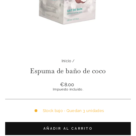
Inicio
/
Espuma de baño de coco
Precio
€8.00
habitual
Impuesto incluido.
Stock bajo - Quedan 3 unidades
AÑADIR AL CARRITO