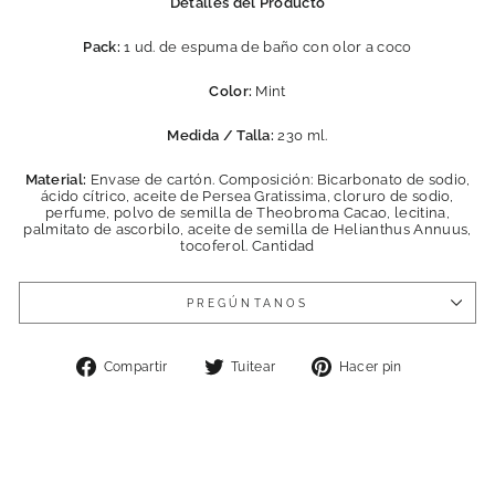
Detalles del Producto
Pack:
1 ud. de espuma de baño con olor a coco
Color:
Mint
Medida / Talla:
230 ml.
Material:
Envase de cartón. Composición: Bicarbonato de sodio,
ácido cítrico, aceite de Persea Gratissima, cloruro de sodio,
perfume, polvo de semilla de Theobroma Cacao, lecitina,
palmitato de ascorbilo, aceite de semilla de Helianthus Annuus,
tocoferol. Cantidad
PREGÚNTANOS
Compartir
Tuitear
Pinear
Compartir
Tuitear
Hacer pin
en
en
en
Facebook
Twitter
Pinterest