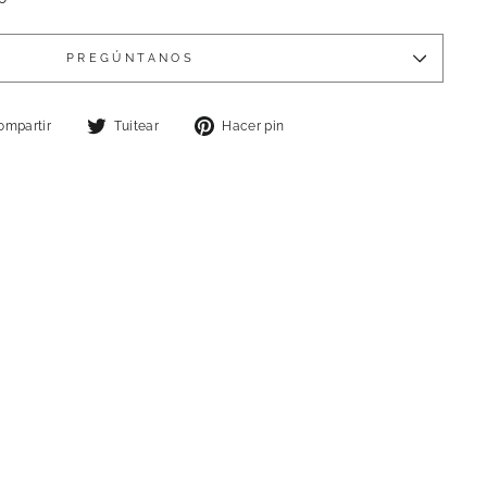
PREGÚNTANOS
Compartir
Tuitear
Pinear
ompartir
Tuitear
Hacer pin
en
en
en
Facebook
Twitter
Pinterest