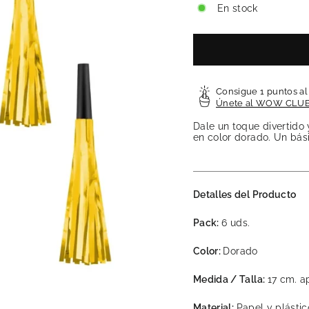
En stock
Consigue 1 puntos a
Únete al WOW CLU
Dale un toque divertido 
en color dorado. Un bási
Detalles del Producto
Pack:
6 uds.
Color:
Dorado
Medida / Talla:
17 cm. a
Material:
Papel y plástic