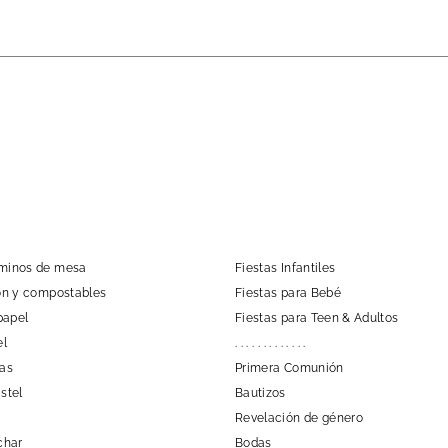
aminos de mesa
Fiestas Infantiles
tón y compostables
Fiestas para Bebé
papel
Fiestas para Teen & Adultos
el
. . . . . . . . . . . . .
las
Primera Comunión
stel
Bautizos
Revelación de género
char
Bodas