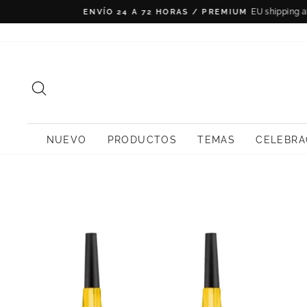
Ir
directamente
al
contenido
BUSCAR
NUEVO
PRODUCTOS
TEMAS
CELEBRA