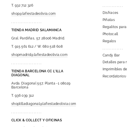
T. 932 712 326
. . . . . . . . . . . . .
Disfraces
shop@lafiestadeolivia.com
Piñatas
. . . . . . . . . . . . . . . . . . .
Regalitos para
TIENDA MADRID SALAMANCA
Photocall
Gral. Pardiñas, 57. 28006 Madrid.
Regalos
T. 915 561 612 / W. 680 518 608
. . . . . . . . . . . . .
shopmadrid@lafiestadeolivia.com
Candy Bar
Detalles para 
. . . . . . . . . . . . . . . . . . .
Imprimibles de
TIENDA BARCELONA CC L'ILLA
DIAGONAL
Recordatorios
Avda. Diagonal 557, Planta -1 08029
Barcelona
T. 936 039 312
shoplilladiagonal@lafiestadeolivia.com
. . . . . . . . . . . . . . . . . . .
CLICK & COLLECT Y OFICINAS