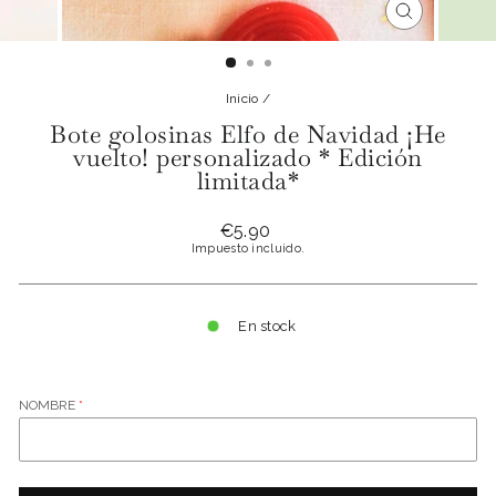
CERRAR
(ESC)
Inicio
/
Bote golosinas Elfo de Navidad ¡He
vuelto! personalizado * Edición
limitada*
Precio
€5.90
habitual
Impuesto incluido.
En stock
NOMBRE