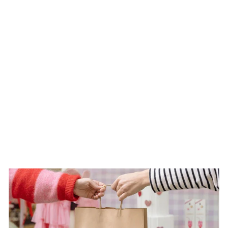
Bote golosinas Elfo de
Navidad ¡He vuelto!
personalizado * Edición
limitada*
€5.90