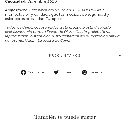
Caducidad:
Diciembre 2026
¡Importante!
Este producto NO ADMITE DEVOLUCIÓN
. Su
manipulación y calidad sigue las medidas de seguridad y
estándares de calidad Europeos.
Todos los derechos reservados. Este producto está diseñado
exclusivamente para la Fiesta de Olivia. Queda prohibida su
reproducción, distribución o uso comercial sin autorización previa
por escrito. ©2025 La Fiesta de Olivia
PREGÚNTANOS
Compartir
Tuitear
Pinear
Compartir
Tuitear
Hacer pin
en
en
en
Facebook
Twitter
Pinterest
También te puede gustar