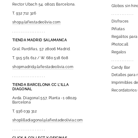
Rector Ubach 54. 08021 Barcelona.
Globos sin hin
T. 932 712 326
. . . . . . . . . . . . .
Disfraces
shop@lafiestadeolivia.com
Piñatas
. . . . . . . . . . . . . . . . . . .
Regalitos para
TIENDA MADRID SALAMANCA
Photocall
Gral. Pardiñas, 57. 28006 Madrid.
Regalos
T. 915 561 612 / W. 680 518 608
. . . . . . . . . . . . .
shopmadrid@lafiestadeolivia.com
Candy Bar
Detalles para 
. . . . . . . . . . . . . . . . . . .
Imprimibles de
TIENDA BARCELONA CC L'ILLA
DIAGONAL
Recordatorios
Avda. Diagonal 557, Planta -1 08029
Barcelona
T. 936 039 312
shoplilladiagonal@lafiestadeolivia.com
. . . . . . . . . . . . . . . . . . .
CLICK & COLLECT Y OFICINAS