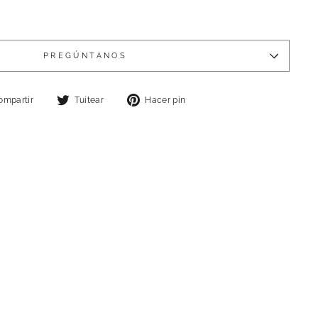
PREGÚNTANOS
Compartir
Tuitear
Pinear
ompartir
Tuitear
Hacer pin
en
en
en
Facebook
Twitter
Pinterest