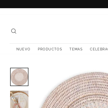
Ir
directamente
al
contenido
BUSCAR
NUEVO
PRODUCTOS
TEMAS
CELEBRA