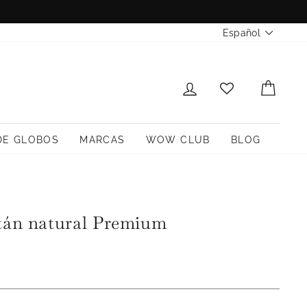
Idioma
Español
INICIAR SESIÓN
CARR
DE GLOBOS
MARCAS
WOW CLUB
BLOG
tán natural Premium