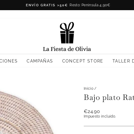
Resto: Peninsula 4,90€
ENVÍO GRATIS >50€
diapositivas
pausa
CIONES
CAMPAÑAS
CONCEPT STORE
TALLER 
Inicio
/
Bajo plato Ra
Precio
€24.90
habitual
Impuesto incluido.