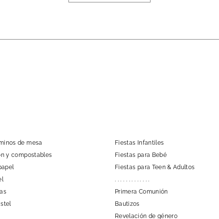
aminos de mesa
Fiestas Infantiles
tón y compostables
Fiestas para Bebé
papel
Fiestas para Teen & Adultos
el
. . . . . . . . . . . . .
las
Primera Comunión
stel
Bautizos
Revelación de género