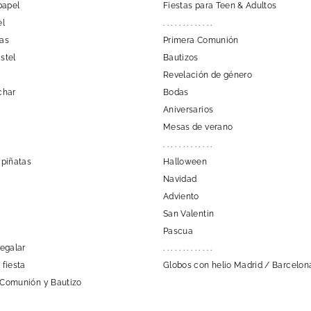
papel
Fiestas para Teen & Adultos
el
. . . . . . . . . . . . .
las
Primera Comunión
stel
Bautizos
Revelación de género
char
Bodas
Aniversarios
Mesas de verano
. . . . . . . . . . . . .
 piñatas
Halloween
Navidad
Adviento
San Valentin
Pascua
regalar
. . . . . . . . . . . . .
 fiesta
Globos con helio Madrid / Barcelon
 Comunión y Bautizo