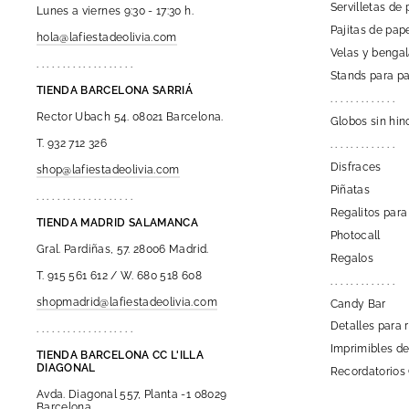
Servilletas de 
Lunes a viernes 9:30 - 17:30 h.
Pajitas de pap
hola@lafiestadeolivia.com
Velas y benga
. . . . . . . . . . . . . . . . . . .
Stands para pa
TIENDA BARCELONA SARRIÁ
. . . . . . . . . . . . .
Rector Ubach 54. 08021 Barcelona.
Globos sin hin
T. 932 712 326
. . . . . . . . . . . . .
Disfraces
shop@lafiestadeolivia.com
Piñatas
. . . . . . . . . . . . . . . . . . .
Regalitos para
TIENDA MADRID SALAMANCA
Photocall
Gral. Pardiñas, 57. 28006 Madrid.
Regalos
T. 915 561 612 / W. 680 518 608
. . . . . . . . . . . . .
shopmadrid@lafiestadeolivia.com
Candy Bar
Detalles para 
. . . . . . . . . . . . . . . . . . .
Imprimibles de
TIENDA BARCELONA CC L'ILLA
DIAGONAL
Recordatorios
Avda. Diagonal 557, Planta -1 08029
Barcelona