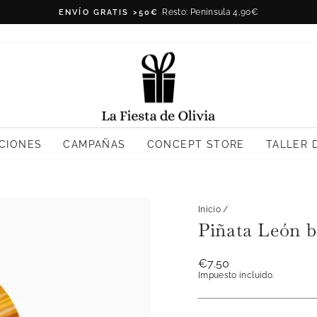
Resto: Peninsula 4,90€
ENVÍO GRATIS >50€
diapositivas
pausa
CIONES
CAMPAÑAS
CONCEPT STORE
TALLER 
Inicio
/
Piñata León b
Precio
€7.50
habitual
Impuesto incluido.