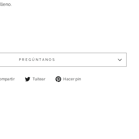
lleno.
PREGÚNTANOS
Compartir
Tuitear
Pinear
ompartir
Tuitear
Hacer pin
en
en
en
Facebook
Twitter
Pinterest