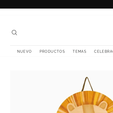
Ir
directamente
al
contenido
BUSCAR
NUEVO
PRODUCTOS
TEMAS
CELEBRA