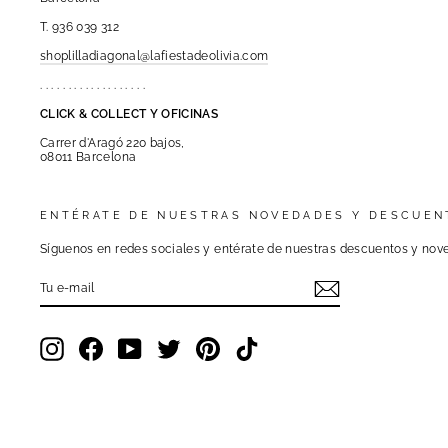
T. 936 039 312
shoplilladiagonal@lafiestadeolivia.com
. . . . . . . . . . . . . . . . . . .
CLICK & COLLECT Y OFICINAS
Carrer d'Aragó 220 bajos,
08011 Barcelona
ENTÉRATE DE NUESTRAS NOVEDADES Y DESCUEN
Síguenos en redes sociales y entérate de nuestras descuentos y nove
TU
E-
MAIL
Instagram
Facebook
YouTube
Twitter
Pinterest
TikTok