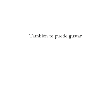
en
en
en
Facebook
Twitter
Pinterest
También te puede gustar
Globos Fútbol / 8 uds.
€2.50