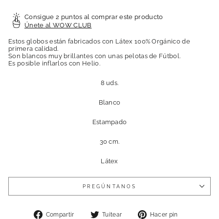
Consigue 2 puntos al comprar este producto
Únete al WOW CLUB
Estos globos están fabricados con Látex 100% Orgánico de
primera calidad.
Son blancos muy brillantes con unas pelotas de Fútbol.
Es posible inflarlos con Helio.
8 uds.
Blanco
Estampado
30 cm.
Látex
PREGÚNTANOS
Compartir
Tuitear
Pinear
Compartir
Tuitear
Hacer pin