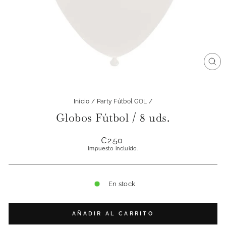
CE
(ES
Inicio
/
Party Fútbol GOL
/
Globos Fútbol / 8 uds.
Precio
€2.50
habitual
Impuesto incluido.
En stock
AÑADIR AL CARRITO