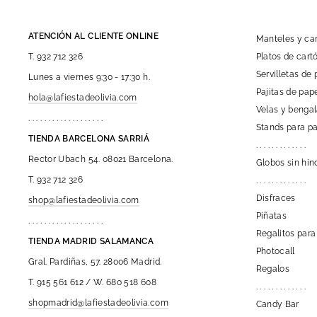
ATENCIÓN AL CLIENTE ONLINE
Manteles y c
Platos de car
T. 932 712 326
Servilletas de 
Lunes a viernes 9:30 - 17:30 h.
Pajitas de pap
hola@lafiestadeolivia.com
Velas y benga
. . . . . . . . . . . . . . . . . . .
Stands para pa
TIENDA BARCELONA SARRIÁ
. . . . . . . . . . . . .
Rector Ubach 54. 08021 Barcelona.
Globos sin hin
T. 932 712 326
. . . . . . . . . . . . .
Disfraces
shop@lafiestadeolivia.com
Piñatas
. . . . . . . . . . . . . . . . . . .
Regalitos para
TIENDA MADRID SALAMANCA
Photocall
Gral. Pardiñas, 57. 28006 Madrid.
Regalos
T. 915 561 612 / W. 680 518 608
. . . . . . . . . . . . .
shopmadrid@lafiestadeolivia.com
Candy Bar