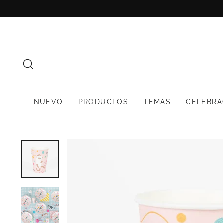
Ir
directamente
al
contenido
BUSCAR
NUEVO
PRODUCTOS
TEMAS
CELEBRA