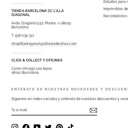
Detalles para 
. . . . . . . . . . . . . . . . . . .
Imprimibles de
TIENDA BARCELONA CC L'ILLA
DIAGONAL
Recordatorios
Avda. Diagonal 557, Planta -1 08029
Barcelona
T. 936 039 312
shoplilladiagonal@lafiestadeolivia.com
. . . . . . . . . . . . . . . . . . .
CLICK & COLLECT Y OFICINAS
Carrer d'Aragó 220 bajos,
08011 Barcelona
ENTÉRATE DE NUESTRAS NOVEDADES Y DESCUEN
Síguenos en redes sociales y entérate de nuestras descuentos y nove
TU
E-
MAIL
Instagram
Facebook
YouTube
Twitter
Pinterest
TikTok