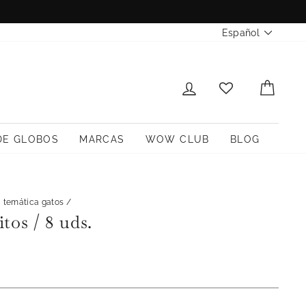
Idioma
Español
INICIAR SESIÓN
CARR
DE GLOBOS
MARCAS
WOW CLUB
BLOG
a temática gatos
/
tos / 8 uds.