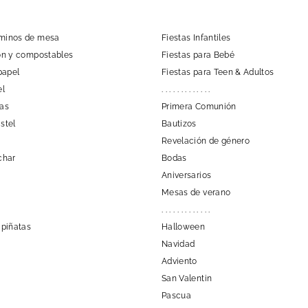
aminos de mesa
Fiestas Infantiles
tón y compostables
Fiestas para Bebé
papel
Fiestas para Teen & Adultos
el
. . . . . . . . . . . . .
las
Primera Comunión
stel
Bautizos
Revelación de género
char
Bodas
Aniversarios
Mesas de verano
. . . . . . . . . . . . .
 piñatas
Halloween
Navidad
Adviento
San Valentin
Pascua