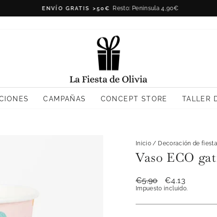
Resto: Peninsula 4,90€
ENVÍO GRATIS >50€
diapositivas
pausa
CIONES
CAMPAÑAS
CONCEPT STORE
TALLER 
Inicio
/
Decoración de fiest
Vaso ECO gati
Precio
€5.90
Precio
€4.13
habitual
de
Impuesto incluido.
oferta