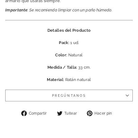
armario que usarás siempre.
Importante
: Se recomienda limpiar con un paño húmedo.
Detalles del Producto
Pack:
1 ud.
Color:
Natural
Medida / Talla:
33 cm.
Material:
Ratán natural
PREGÚNTANOS
Compartir
Tuitear
Pinear
Compartir
Tuitear
Hacer pin
en
en
en
Facebook
Twitter
Pinterest