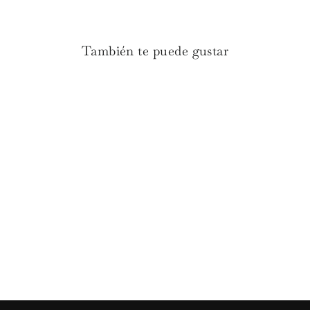
También te puede gustar
Bajo plato Ratán natural
Premium
€24.90