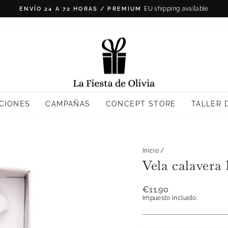
Resto: Peninsula 4,90€
ENVÍO GRATIS >50€
diapositivas
pausa
CIONES
CAMPAÑAS
CONCEPT STORE
TALLER 
Inicio
/
Vela calavera 
Precio
€11.90
habitual
Impuesto incluido.