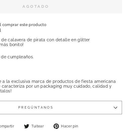
AGOTADO
l comprar este producto
B
de calavera de pirata con detalle en glitter
más bonito!
l de cumpleaños.
 a la exclusiva marca de productos de fiesta americana
e caracteriza por un packaging muy cuidado, calidad y
talos!
PREGÚNTANOS
Compartir
Tuitear
Pinear
ompartir
Tuitear
Hacer pin
en
en
en