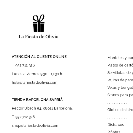
ATENCIÓN AL CLIENTE ONLINE
Manteles y c
Platos de car
T. 932 712 326
Servilletas de 
Lunes a viernes 9:30 - 17:30 h.
Pajitas de pap
hola@lafiestadeolivia.com
Velas y benga
. . . . . . . . . . . . . . . . . . .
Stands para pa
TIENDA BARCELONA SARRIÁ
. . . . . . . . . . . . .
Rector Ubach 54. 08021 Barcelona.
Globos sin hin
T. 932 712 326
. . . . . . . . . . . . .
Disfraces
shop@lafiestadeolivia.com
Piñatas