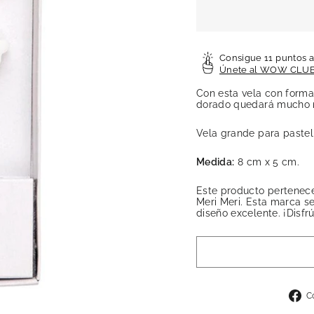
Consigue 11 puntos a
Únete al WOW CLU
Con esta vela con forma 
dorado quedará mucho 
Vela grande para paste
Medida:
8 cm x 5 cm.
Este producto pertenece
Meri Meri. Esta marca s
diseño excelente. ¡Disfrú
C