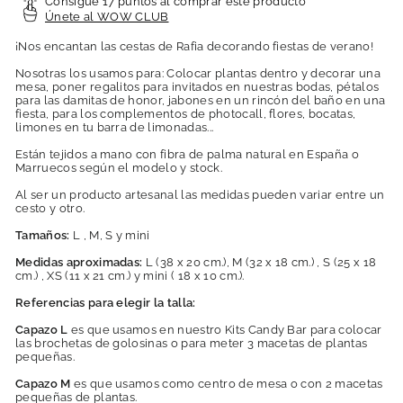
Consigue 17 puntos al comprar este producto
Únete al WOW CLUB
¡Nos encantan las cestas de Rafia decorando fiestas de verano!
Nosotras los usamos para: Colocar plantas dentro y decorar una
mesa, poner regalitos para invitados en nuestras bodas, pétalos
para las damitas de honor, jabones en un rincón del baño en una
fiesta, para los complementos de photocall, flores, bocatas,
limones en tu barra de limonadas...
Están tejidos a mano con fibra de palma natural en España o
Marruecos según el modelo y stock.
Al ser un producto artesanal las medidas pueden variar entre un
cesto y otro.
Tamaños:
L , M, S y mini
Medidas aproximadas:
L (38 x 20 cm.),
M (32 x 18 cm.) , S (25 x 18
cm.) , XS (11 x 21 cm.) y mini ( 18 x 10 cm.).
Referencias para elegir la talla:
Capazo L
es que usamos en nuestro Kits Candy Bar para colocar
las brochetas de golosinas o para meter 3 macetas de plantas
pequeñas.
Capazo M
es que usamos como centro de mesa o con 2 macetas
pequeñas de plantas.