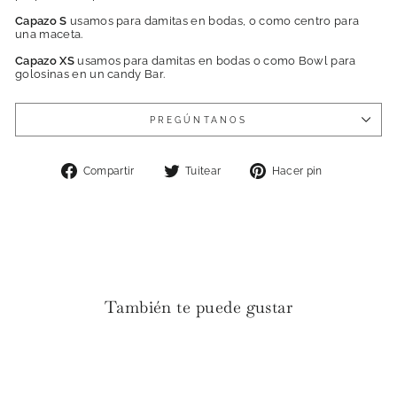
Capazo S
usamos para damitas en bodas, o como centro para
una maceta.
Capazo XS
usamos para damitas en bodas o como Bowl para
golosinas en un candy Bar.
PREGÚNTANOS
Compartir
Tuitear
Pinear
Compartir
Tuitear
Hacer pin
en
en
en
Facebook
Twitter
Pinterest
También te puede gustar