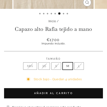
CERRAR
(ESC)
Inicio
/
Capazo alto Rafia tejido a mano
Precio
€17.00
habitual
Impuesto incluido.
TAMAÑO
Mini
XS
S
M
L
Stock bajo - Quedan 4 unidades
AÑADIR AL CARRITO