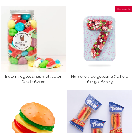
Descuento
Bote mix golosinas multicolor
Número 7 de golosina XL Rojo
Desde
€21.00
Precio
€14.90
Precio
€10.43
habitual
de
oferta