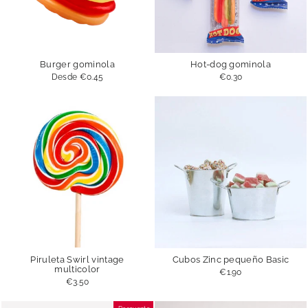
Burger gominola
Hot-dog gominola
Desde
€0.45
€0.30
Piruleta Swirl vintage
Cubos Zinc pequeño Basic
multicolor
€1.90
€3.50