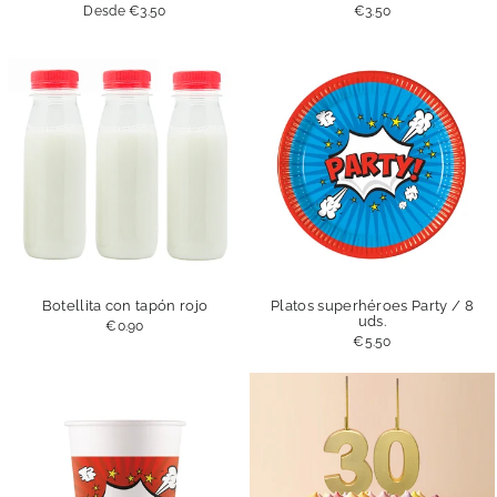
Desde
€3.50
€3.50
Botellita con tapón rojo
Platos superhéroes Party / 8
uds.
€0.90
€5.50