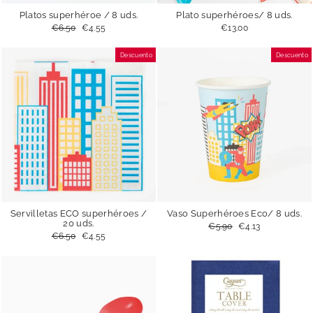
Platos superhéroe / 8 uds.
Plato superhéroes/ 8 uds.
Precio
€6.50
Precio
€4.55
€13.00
habitual
de
oferta
Descuento
Descuento
Servilletas ECO superhéroes /
Vaso Superhéroes Eco/ 8 uds.
20 uds.
Precio
€5.90
Precio
€4.13
habitual
de
Precio
€6.50
Precio
€4.55
oferta
habitual
de
oferta