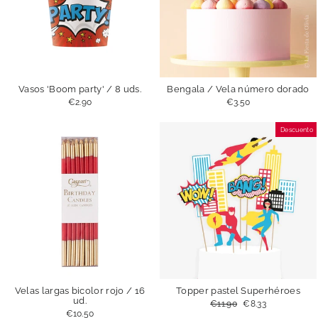
Vasos 'Boom party' / 8 uds.
Bengala / Vela número dorado
€2.90
€3.50
Descuento
Velas largas bicolor rojo / 16
Topper pastel Superhéroes
ud.
Precio
€11.90
Precio
€8.33
habitual
de
€10.50