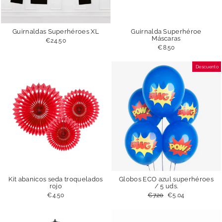
Guirnaldas Superhéroes XL
Guirnalda Superhéroe
Máscaras
€24.50
€8.50
Descuento
Kit abanicos seda troquelados
Globos ECO azul superhéroes
rojo
/ 5 uds.
€4.50
Precio
€7.20
Precio
€5.04
habitual
de
oferta