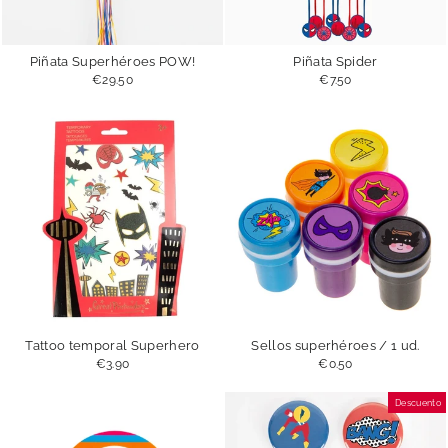
Piñata Superhéroes POW!
Piñata Spider
€29.50
€7.50
Tattoo temporal Superhero
Sellos superhéroes / 1 ud.
€3.90
€0.50
Descuento