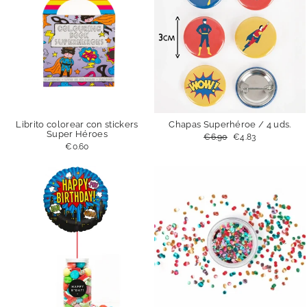
Librito colorear con stickers
Chapas Superhéroe / 4 uds.
Super Héroes
Precio
€6.90
Precio
€4.83
habitual
de
€0.60
oferta