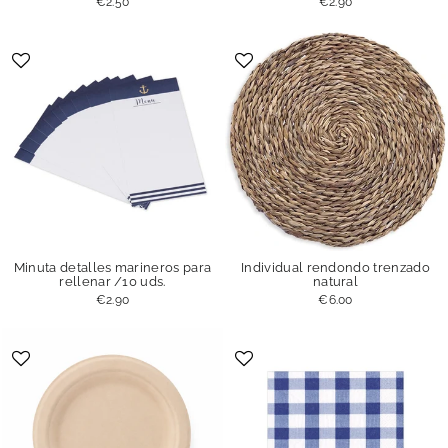
€2.50
€2.90
Minuta detalles marineros para
Individual rendondo trenzado
rellenar /10 uds.
natural
€2.90
€6.00