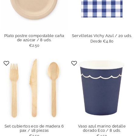
Plato postre compostable caña
Servilletas Vichy Azul / 20 uds.
de azúcar / 8 uds.
Desde
€4.80
€2.50
Set cubiertos eco de madera 6
Vaso azul marino detalle
pax / 18 piezas
dorado Eco / 8 uds.
€3.50
€4.50