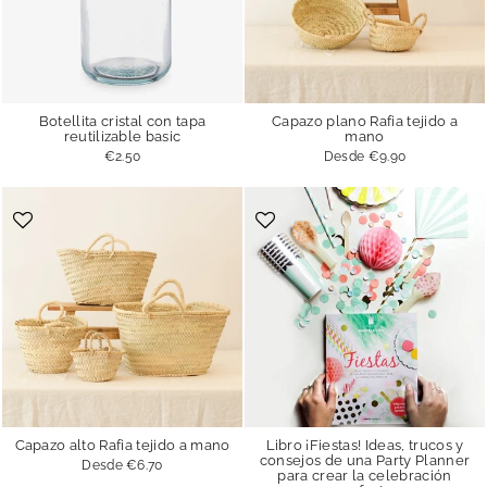
Botellita cristal con tapa
Capazo plano Rafia tejido a
reutilizable basic
mano
€2.50
Desde
€9.90
Capazo alto Rafia tejido a mano
Libro ¡Fiestas! Ideas, trucos y
consejos de una Party Planner
Desde
€6.70
para crear la celebración