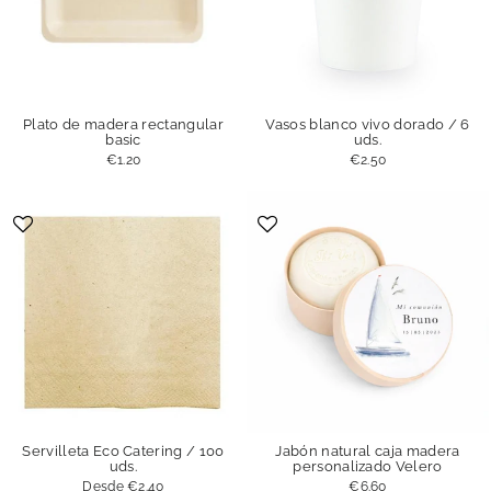
Plato de madera rectangular
Vasos blanco vivo dorado / 6
basic
uds.
€1.20
€2.50
Servilleta Eco Catering / 100
Jabón natural caja madera
uds.
personalizado Velero
Desde
€2.40
€6.60