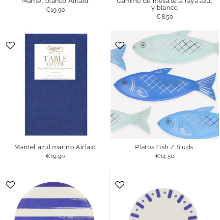
Mantel blanco Airlaid
Camino de mesa tela raya azul
y blanco
€19.90
€8.50
Mantel azul marino Airlaid
Platos Fish / 8 uds.
€19.90
€14.50