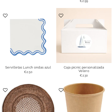
€2.99
Servilletas Lunch ondas azul
Caja picnic personalizada
Velero
€2.50
€2.30