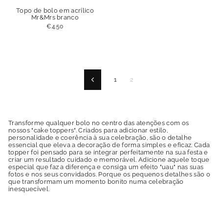
Topo de bolo em acrílico
Mr&Mrs branco
€4.50
1
2
Antigo
Transforme qualquer bolo no centro das atenções com os
nossos "cake toppers". Criados para adicionar estilo,
personalidade e coerência à sua celebração, são o detalhe
essencial que eleva a decoração de forma simples e eficaz. Cada
topper foi pensado para se integrar perfeitamente na sua festa e
criar um resultado cuidado e memorável. Adicione aquele toque
especial que faz a diferença e consiga um efeito "uau" nas suas
fotos e nos seus convidados. Porque os pequenos detalhes são o
que transformam um momento bonito numa celebração
inesquecível.